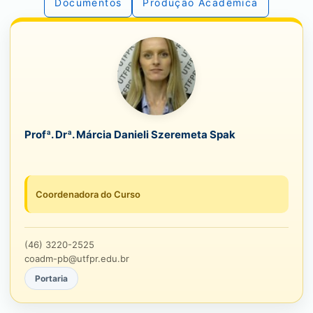
Documentos
Produção Acadêmica
Profª. Drª. Márcia Danieli Szeremeta Spak
Coordenadora do Curso
(46) 3220-2525
coadm-pb@utfpr.edu.br
Portaria