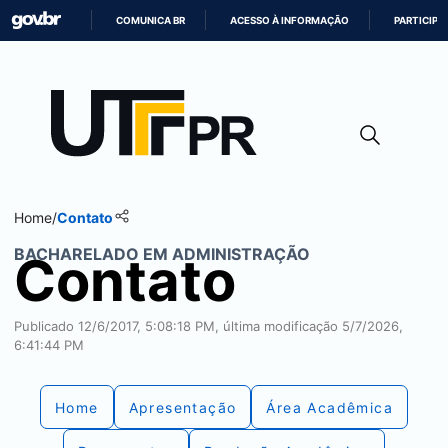
COMUNICA BR
ACESSO À INFORMAÇÃO
PARTICIPE
IR
PARA
O
CONTEÚDO
Home
/
Contato
BACHARELADO EM ADMINISTRAÇÃO
Contato
Publicado 12/6/2017, 5:08:18 PM, última modificação 5/7/2026,
6:41:44 PM
Home
Apresentação
Área Acadêmica