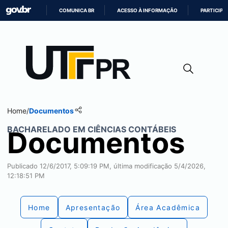
COMUNICA BR
ACESSO À INFORMAÇÃO
PARTICIPE
IR
PARA
O
CONTEÚDO
Home
/
Documentos
BACHARELADO EM CIÊNCIAS CONTÁBEIS
Documentos
Publicado 12/6/2017, 5:09:19 PM, última modificação 5/4/2026,
12:18:51 PM
Home
Apresentação
Área Acadêmica