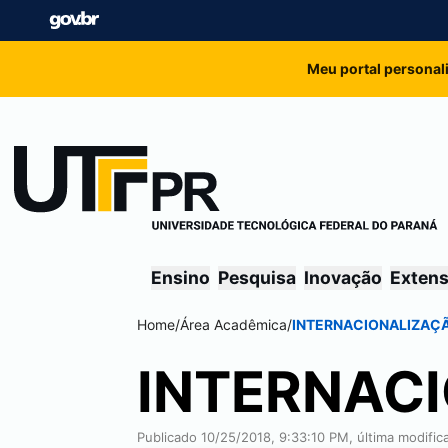
Meu portal personal
Ensino
Pesquisa
Inovação
Exten
Home
/
Área Acadêmica
/
INTERNACIONALIZAÇ
INTERNAC
Publicado 10/25/2018, 9:33:10 PM, última modifi