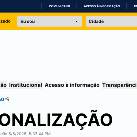
COMUNICA BR
ACESSO À INFORMAÇÃO
P
IR
izado
PARA
O
CONTEÚDO
são
Institucional
Acesso à informação
Transparênci
ÃO
IONALIZAÇÃO
cação 5/5/2026, 5:33:44 PM