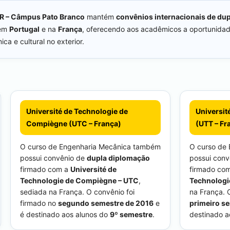
R – Câmpus Pato Branco
mantém
convênios internacionais de du
 em
Portugal
e na
França
, oferecendo aos acadêmicos a oportunida
a e cultural no exterior.
Université de Technologie de
Universit
Compiègne (UTC – França)
(UTT – Fr
O curso de Engenharia Mecânica também
O curso de
possui convênio de
dupla diplomação
possui con
firmado com a
Université de
firmado co
Technologie de Compiègne – UTC
,
Technologi
sediada na França. O convênio foi
na França. 
firmado no
segundo semestre de 2016
e
primeiro s
é destinado aos alunos do
9º semestre
.
destinado a