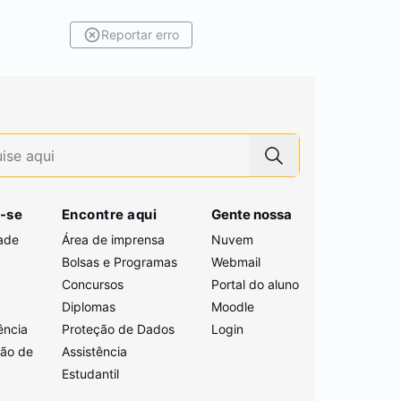
Reportar erro
-se
Encontre aqui
Gente nossa
ade
Área de imprensa
Nuvem
Bolsas e Programas
Webmail
Concursos
Portal do aluno
i
Diplomas
Moodle
ência
Proteção de Dados
Login
ção de
Assistência
Estudantil
a