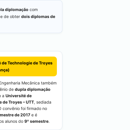
pla diplomação
com
de de obter
dois diplomas de
é de Technologie de Troyes
ança)
 Engenharia Mecânica também
vênio de
dupla diplomação
m a
Université de
e de Troyes – UTT
, sediada
O convênio foi firmado no
emestre de 2017
e é
os alunos do
9º semestre
.