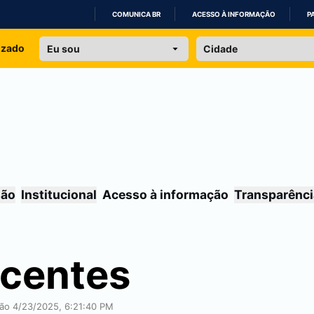
COMUNICA BR
ACESSO À INFORMAÇÃO
P
IR
izado
PARA
O
CONTEÚDO
são
Institucional
Acesso à informação
Transparênci
ocentes
ação 4/23/2025, 6:21:40 PM