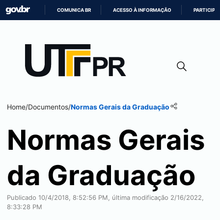
COMUNICA BR
ACESSO À INFORMAÇÃO
PARTICIPE
IR
PARA
O
CONTEÚDO
Home
/
Documentos
/
Normas Gerais da Graduação
Normas Gerais
da Graduação
Publicado 10/4/2018, 8:52:56 PM, última modificação 2/16/2022,
8:33:28 PM