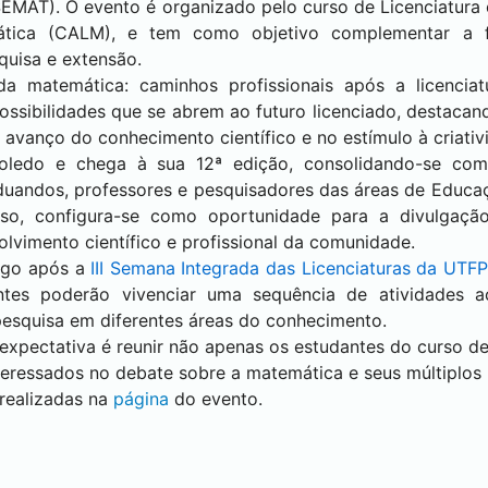
EMAT). O evento é organizado pelo curso de Licenciatura
ica (CALM), e tem como objetivo complementar a f
quisa e extensão.
 matemática: caminhos profissionais após a licenciat
 possibilidades que se abrem ao futuro licenciado, destaca
avanço do conhecimento científico e no estímulo à criativ
oledo
e chega à sua 12ª edição, consolidando-se co
aduandos, professores e pesquisadores das áreas de Educ
so, configura-se como oportunidade para a divulgação
lvimento científico e profissional da comunidade.
logo após a
III Semana Integrada das Licenciaturas da UTF
antes poderão vivenciar uma sequência de atividades 
esquisa em diferentes áreas do conhecimento.
 expectativa é reunir não apenas os estudantes do curso 
ressados no debate sobre a matemática e seus múltiplos h
realizadas na
página
do evento.