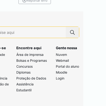
Reportar erro
-se
Encontre aqui
Gente nossa
ade
Área de imprensa
Nuvem
Bolsas e Programas
Webmail
Concursos
Portal do aluno
i
Diplomas
Moodle
ência
Proteção de Dados
Login
ção de
Assistência
Estudantil
a