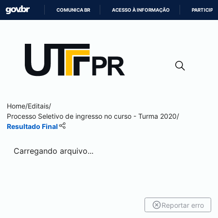
COMUNICA BR
ACESSO À INFORMAÇÃO
PARTICIPE
IR
PARA
O
CONTEÚDO
Home
/
Editais
/
Processo Seletivo de ingresso no curso - Turma 2020
/
Resultado Final
Carregando arquivo...
Reportar erro