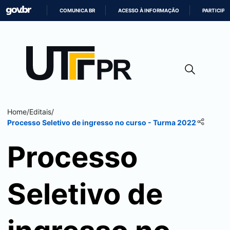
COMUNICA BR
ACESSO À INFORMAÇÃO
PARTICIPE
IR
PARA
O
CONTEÚDO
Home
/
Editais
/
Processo Seletivo de ingresso no curso - Turma 2022
Processo
Seletivo de