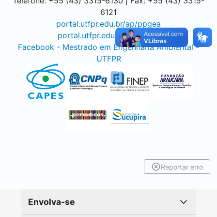
Telefone: +55 (43) 3315-6130 | Fax: +55 (43) 3315-
6121
portal.utfpr.edu.br/ap/ppgea
portal.utfpr.edu.br/ld/ppgea
Facebook - Mestrado em Engenharia Ambiental -
UTFPR
Reportar erro
Envolva-se