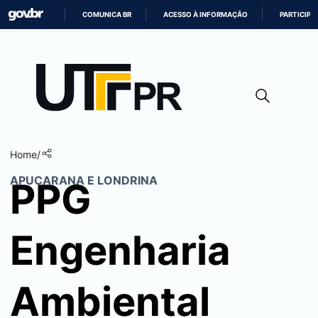
COMUNICA BR
ACESSO À INFORMAÇÃO
PARTICIPE
IR
PARA
O
CONTEÚDO
Home
/
APUCARANA E LONDRINA
PPG
Engenharia
Ambiental