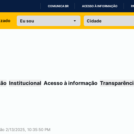
COMUNICA BR
ACESSO À INFORMAÇÃO
P
IR
izado
PARA
O
CONTEÚDO
são
Institucional
Acesso à informação
Transparênci
ação 2/13/2025, 10:35:50 PM