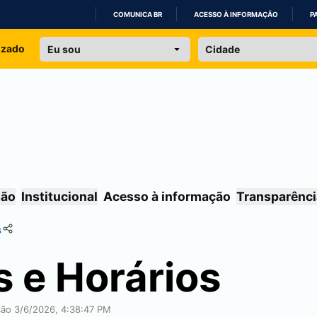
COMUNICA BR
ACESSO À INFORMAÇÃO
P
IR
izado
PARA
O
CONTEÚDO
são
Institucional
Acesso à informação
Transparênci
s
s e Horários
ação 3/6/2026, 4:38:47 PM