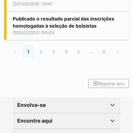
27/02/2025 13h47
Publicado o resultado parcial das inscrições
homologadas à seleção de bolsistas
20/02/2025 00h43
1
2
3
4
5
...
8
Reportar erro
Envolva-se
Encontre aqui