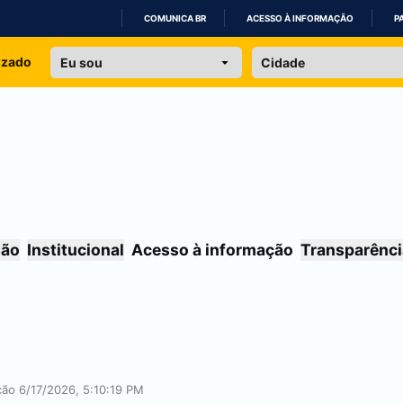
COMUNICA BR
ACESSO À INFORMAÇÃO
P
IR
izado
PARA
O
CONTEÚDO
são
Institucional
Acesso à informação
Transparênci
ção 6/17/2026, 5:10:19 PM