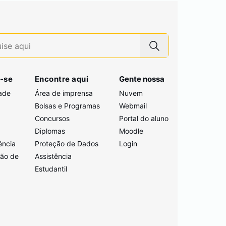
-se
Encontre aqui
Gente nossa
ade
Área de imprensa
Nuvem
Bolsas e Programas
Webmail
Concursos
Portal do aluno
i
Diplomas
Moodle
ência
Proteção de Dados
Login
ção de
Assistência
Estudantil
a