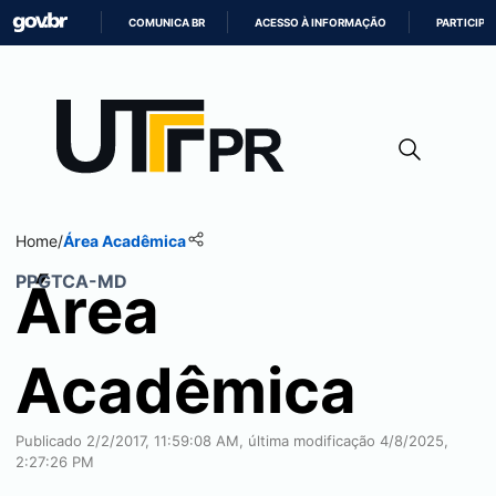
COMUNICA BR
ACESSO À INFORMAÇÃO
PARTICIPE
IR
PARA
O
CONTEÚDO
Home
/
Área Acadêmica
PPGTCA-MD
Área
Acadêmica
Publicado 2/2/2017, 11:59:08 AM, última modificação 4/8/2025,
2:27:26 PM