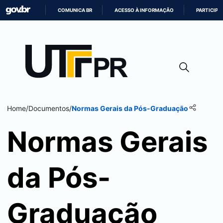
COMUNICA BR
ACESSO À INFORMAÇÃO
PARTICIPE
IR
PARA
O
CONTEÚDO
Home
/
Documentos
/
Normas Gerais da Pós-Graduação
Normas Gerais
da Pós-
Graduação