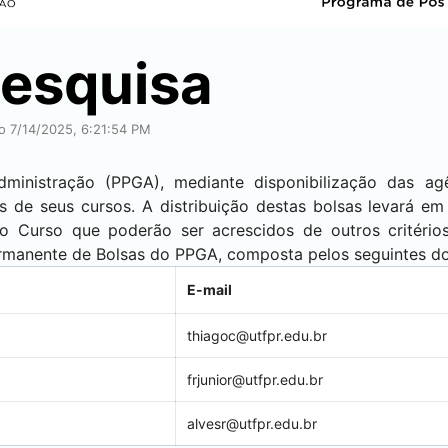
Pesquisa
ão 7/14/2025, 6:21:54 PM
nistração (PPGA), mediante disponibilização das ag
es de seus cursos. A distribuição destas bolsas levará e
Curso que poderão ser acrescidos de outros critérios
rmanente de Bolsas do PPGA, composta pelos seguintes do
E-mail
thiagoc@utfpr.edu.br
frjunior@utfpr.edu.br
alvesr@utfpr.edu.br