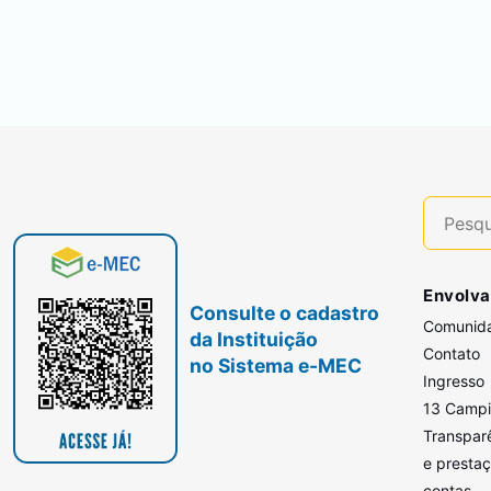
Envolva
Consulte o cadastro
Comunid
da Instituição
Contato
no Sistema e-MEC
Ingresso
13 Camp
Transpar
e presta
contas