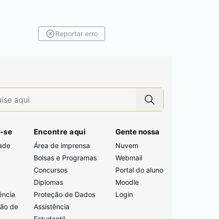
Reportar erro
-se
Encontre aqui
Gente nossa
ade
Área de imprensa
Nuvem
Bolsas e Programas
Webmail
Concursos
Portal do aluno
i
Diplomas
Moodle
ência
Proteção de Dados
Login
ção de
Assistência
Estudantil