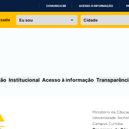
COMUNICA BR
ACESSO À INFORMAÇÃO
P
IR
izado
PARA
O
CONTEÚDO
são
Institucional
Acesso à informação
Transparênci