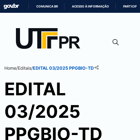
COMUNICA BR
ACESSO À INFORMAÇÃO
PARTICIPE
IR
PARA
O
CONTEÚDO
Home
/
Editais
/
EDITAL 03/2025 PPGBIO-TD
EDITAL
03/2025
PPGBIO-TD