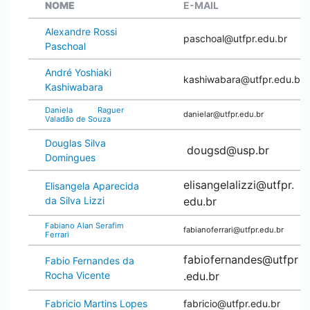
NOME
E-MAIL
Alexandre Rossi
paschoal@utfpr.edu.br
Paschoal
André Yoshiaki
kashiwabara@utfpr.edu.br
Kashiwabara
Daniela Raguer
danielar@utfpr.edu.br
Valadão de Souza
Douglas Silva
dougsd@usp.br
Domingues
elisangelalizzi@utfpr.
Elisangela Aparecida
da Silva Lizzi
edu.br
Fabiano Alan Serafim
fabianoferrari@utfpr.edu.br
Ferrari
fabiofernandes@utfpr
Fabio Fernandes da
Rocha Vicente
.edu.br
Fabricio Martins Lopes
fabricio@utfpr.edu.br