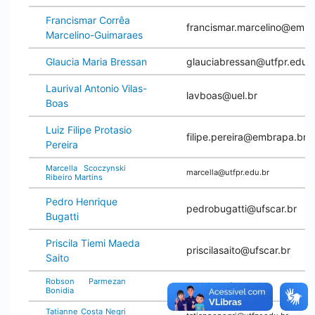
Francismar Corrêa
francismar.marcelino@embr
Marcelino-Guimaraes
Glaucia Maria Bressan
glauciabressan@utfpr.edu.b
Laurival Antonio Vilas-
lavboas@uel.br
Boas
Luiz Filipe Protasio
filipe.pereira@embrapa.br
Pereira
Marcella Scoczynski
marcella@utfpr.edu.br
Ribeiro Martins
Pedro Henrique
pedrobugatti@ufscar.br
Bugatti
Priscila Tiemi Maeda
priscilasaito@ufscar.br
Saito
Robson Parmezan
bonidia@utfpr.edu.br
Bonidia
Tatianne Costa Negri