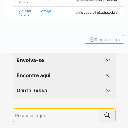
tatiannenegri@utfpr.edu.br
Rocha
Vinicius Araujo
viniciusperalta@utfpr.edu.br
Peralta
Reportar erro
Envolva-se
Encontre aqui
Gente nossa