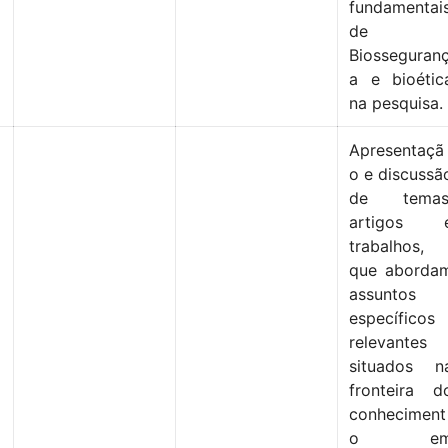
fundamentai
de
Biosseguran
a e bioétic
na pesquisa.
Apresentaçã
o e discussã
de temas
artigos 
trabalhos,
que aborda
assuntos
específicos
relevantes
situados n
fronteira d
conheciment
o e