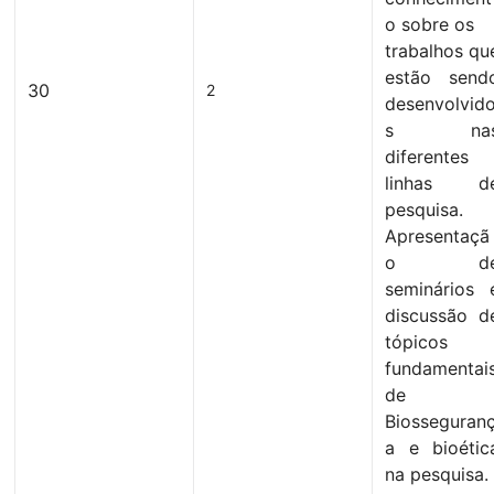
o sobre os
trabalhos qu
estão send
30
2
desenvolvid
s na
diferentes
linhas d
pesquisa.
Apresentaçã
o d
seminários 
discussão d
tópicos
fundamentai
de
Biosseguran
a e bioétic
na pesquisa.