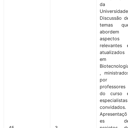
da
Universidade
Discussão d
temas qu
abordem
aspectos
relevantes 
atualizados
em
Biotecnologi
, ministrado
por
professores
do curso 
especialistas
convidados.
Apresentaçõ
es d
45
3
projetos d