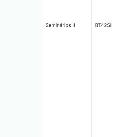
Seminários II
BT42SII