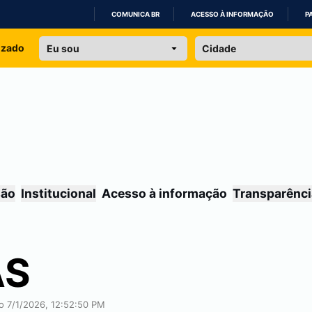
COMUNICA BR
ACESSO À INFORMAÇÃO
P
IR
izado
PARA
O
CONTEÚDO
são
Institucional
Acesso à informação
Transparênci
AS
ão 7/1/2026, 12:52:50 PM