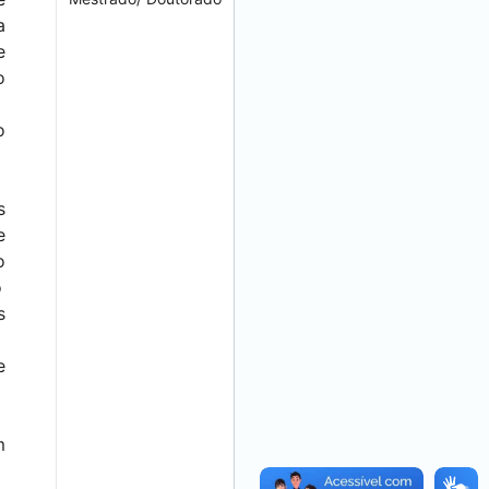
a
e
o
o
s
e
o
o
s
e
m