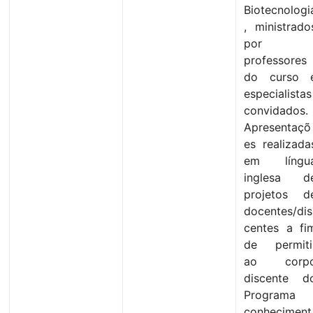
Biotecnologi
, ministrado
por
professores
do curso 
especialistas
convidados.
Apresentaçõ
es realizada
em língu
inglesa d
projetos d
docentes/dis
centes a fi
de permiti
ao corp
discente d
Programa
conheciment