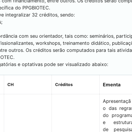
os com financiamento, entre outros. Os créditos serão comp
ecífica do PPGBIOTEC.
e integralizar 32 créditos, sendo:
s;
rdância com seu orientador, tais como: seminários, parti
issionalizantes, workshops, treinamento didático, publicaç
entre outros. Os créditos serão computados para tais ativi
IOTEC.
atórias e optativas pode ser visualizado abaixo:
Ementa
CH
Créditos
Apresentaçã
o das regra
do program
e estrutur
de pesquis