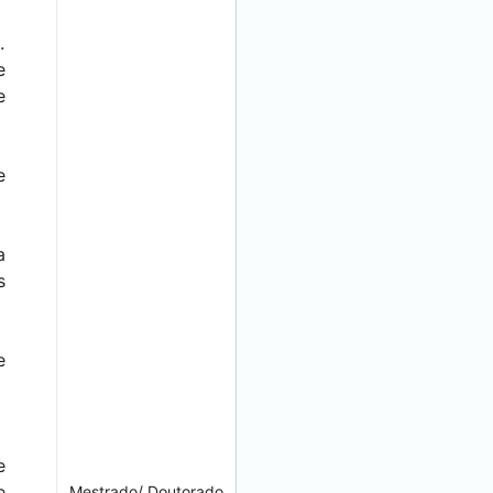
.
e
e
e
a
s
e
e
e
Mestrado/ Doutorado