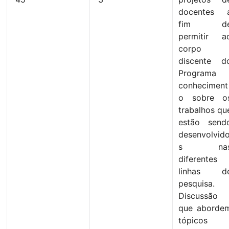
docentes 
fim d
permitir a
corpo
discente d
Programa
conheciment
o sobre o
trabalhos qu
estão send
desenvolvid
s na
diferentes
linhas d
pesquisa.
Discussão
que aborde
tópicos