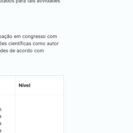
utados para tais atividades
cipação em congresso com
ões científicas como autor
dades de acordo com
Nível
s
a
a
a