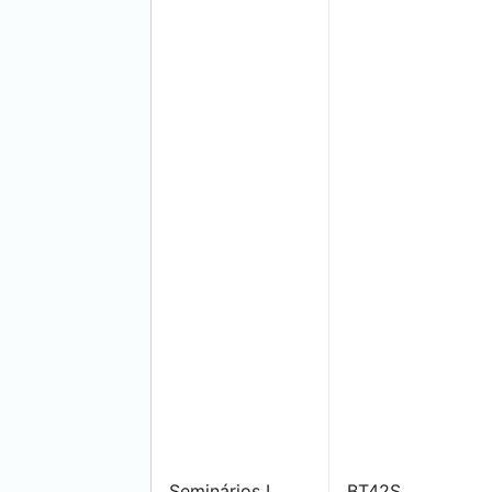
Seminários I
BT42S