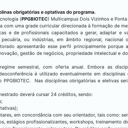
plinas obrigatórias e optativas do programa.
nologia (
PPGBIOTEC
) Multicampus
Dois Vizinhos
e
Ponta
a com uma grade curricular direcionada à formação de me
icas e de profissionais capacitados a gerar, adaptar e va
, pecuária, ou indústrias, em âmbito regional, nacional
rado apresentarão esse perfil principalmente porque a 
 inovação, gestão de negócios, propriedade intelectual e 
egime semestral, com oferta anual. Embora as discipl
deoconferência é utilizado eventualmente em disciplinas 
do PPGBIOTEC. Nas disciplinas obrigatórias e eletivas s
mestrado deverá cursar 24 créditos, sendo:
s;
tativas);
ares, em concordância com seu orientador, tais como: sem
, estágios profissionalizantes, workshops, treinamento di