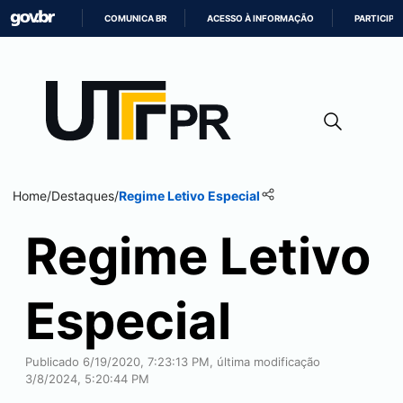
COMUNICA BR
ACESSO À INFORMAÇÃO
PARTICIPE
IR
PARA
O
CONTEÚDO
Home
/
Destaques
/
Regime Letivo Especial
Regime Letivo
Especial
Publicado 6/19/2020, 7:23:13 PM, última modificação
3/8/2024, 5:20:44 PM