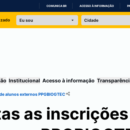
COMUNICA BR
ACESSO À INFORMAÇÃO
P
IR
izado
PARA
O
CONTEÚDO
são
Institucional
Acesso à informação
Transparênci
s de alunos externos PPGBIOGTEC
as as inscrições