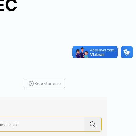
EC
Reportar erro