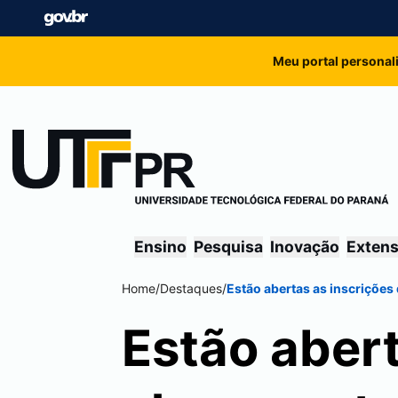
Meu portal personal
Ensino
Pesquisa
Inovação
Exten
Home
/
Destaques
/
Estão abertas as inscriçõe
Estão abert