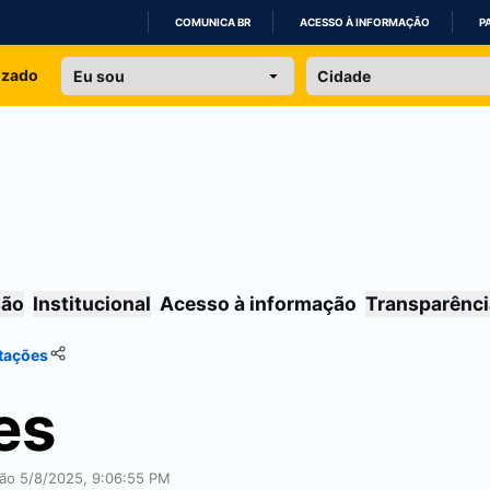
COMUNICA BR
ACESSO À INFORMAÇÃO
P
IR
izado
PARA
O
CONTEÚDO
são
Institucional
Acesso à informação
Transparênci
tações
es
ção 5/8/2025, 9:06:55 PM