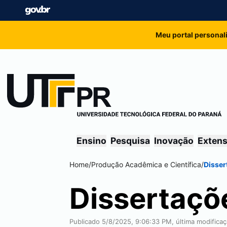
Meu portal personal
Ensino
Pesquisa
Inovação
Exten
Home
/
Produção Acadêmica e Científica
/
Disser
Dissertaçõ
Publicado 5/8/2025, 9:06:33 PM, última modifica