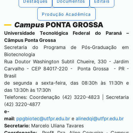
Destaques
Documentos
Editais
Produção Acadêmica
Campus
PONTA GROSSA
Universidade Tecnológica Federal do Paraná –
Câmpus
Ponta Grossa
Secretaria do Programa de Pós-Graduação em
Biotecnologia
Rua Doutor Washington Subtil Chueire, 330 - Jardim
Carvalho - CEP 84017-220 -
Ponta Grossa
- PR -
Brasil
de segunda a sexta-feira, das 08:30h às 11:30h e
das 13:30h às 17:30h
Telefones: Coordenação (42) 3220-4823 | Secretaria
(42) 3220-4877
e-
mail:
ppgbiotec@utfpr.edu.br
e
alinedqi@utfpr.edu.br
Secretario:
Marcelo Uliana Tavares
Coordenação:
Profª. Dra. Aline Coqueiro -
Campus