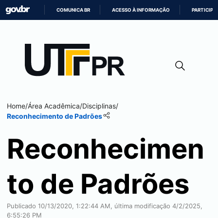
COMUNICA BR
ACESSO À INFORMAÇÃO
PARTICIPE
IR
PARA
O
CONTEÚDO
Home
/
Área Acadêmica
/
Disciplinas
/
Reconhecimento de Padrões
Reconhecimen
to de Padrões
Publicado 10/13/2020, 1:22:44 AM, última modificação 4/2/2025,
6:55:26 PM