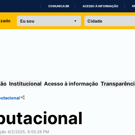
COMUNICA BR
ACESSO À INFORMAÇÃO
P
IR
izado
PARA
O
CONTEÚDO
são
Institucional
Acesso à informação
Transparênci
utacional
utacional
cação 4/2/2025, 6:55:26 PM