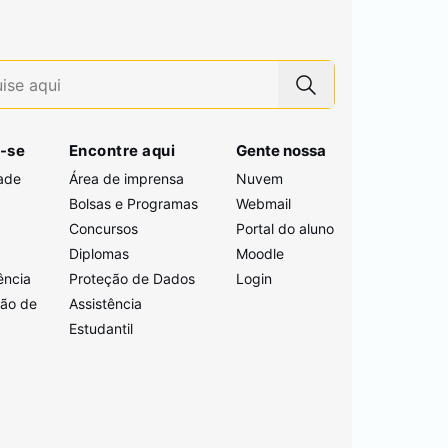
-se
Encontre aqui
Gente nossa
ade
Área de imprensa
Nuvem
Bolsas e Programas
Webmail
Concursos
Portal do aluno
i
Diplomas
Moodle
ência
Proteção de Dados
Login
ção de
Assistência
Estudantil
a