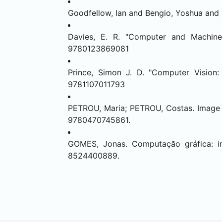
Goodfellow, Ian and Bengio, Yoshua and 
Davies, E. R. "Computer and Machine 
9780123869081
Prince, Simon J. D. "Computer Vision:
9781107011793
PETROU, Maria; PETROU, Costas. Image p
9780470745861.
GOMES, Jonas. Computação gráfica: i
8524400889.