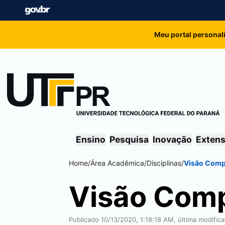
Meu portal personal
Ensino
Pesquisa
Inovação
Exten
Home
/
Área Acadêmica
/
Disciplinas
/
Visão Comp
Visão Comp
Publicado 10/13/2020, 1:18:18 AM, última modifi