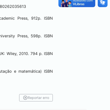
 9780262035613
Academic Press, 912p. ISBN
niversity Press, 598p. ISBN
K: Wiley, 2010. 794 p. ISBN
utação e matemática) ISBN
Reportar erro