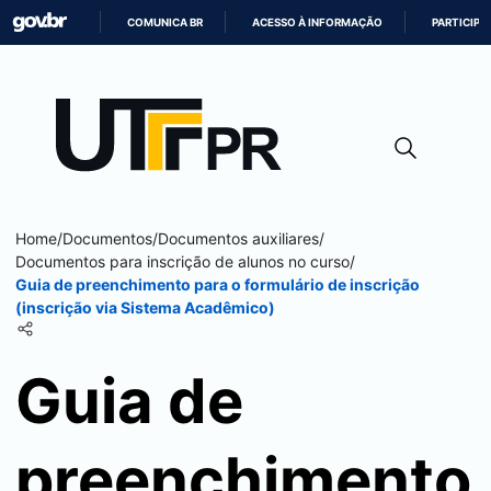
COMUNICA BR
ACESSO À INFORMAÇÃO
PARTICIPE
IR
PARA
O
CONTEÚDO
Home
/
Documentos
/
Documentos auxiliares
/
Documentos para inscrição de alunos no curso
/
Guia de preenchimento para o formulário de inscrição
(inscrição via Sistema Acadêmico)
Guia de
preenchimento