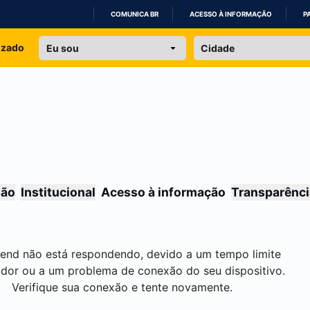
COMUNICA BR
ACESSO À INFORMAÇÃO
P
IR
izado
PARA
O
CONTEÚDO
são
Institucional
Acesso à informação
Transparênci
end não está respondendo, devido a um tempo limite
idor ou a um problema de conexão do seu dispositivo.
Verifique sua conexão e tente novamente.