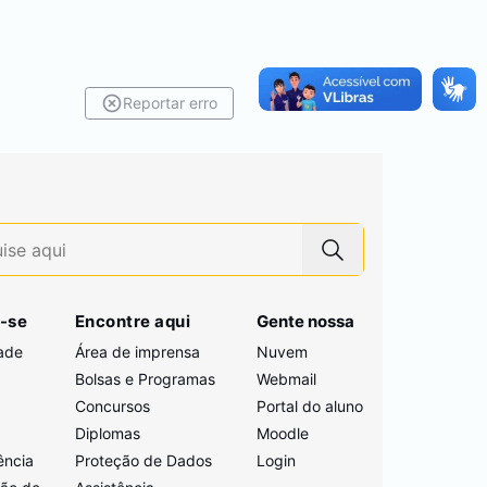
Reportar erro
-se
Encontre aqui
Gente nossa
ade
Área de imprensa
Nuvem
Bolsas e Programas
Webmail
Concursos
Portal do aluno
i
Diplomas
Moodle
ência
Proteção de Dados
Login