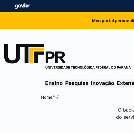
Meu portal personal
Ensino
Pesquisa
Inovação
Exten
Home
/
O back
do serv