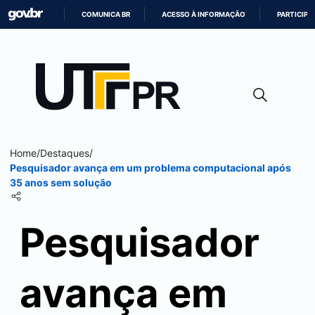
COMUNICA BR
ACESSO À INFORMAÇÃO
PARTICIPE
IR
PARA
O
CONTEÚDO
Home
/
Destaques
/
Pesquisador avança em um problema computacional após
35 anos sem solução
Pesquisador
avança em