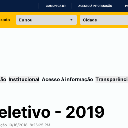
COMUNICA BR
ACESSO À INFORMAÇÃO
P
IR
izado
PARA
O
CONTEÚDO
são
Institucional
Acesso à informação
Transparênci
letivo - 2019
cação 10/16/2018, 8:26:25 PM