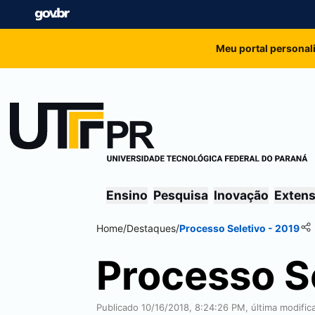
Meu portal personal
Ensino
Pesquisa
Inovação
Exten
Home
/
Destaques
/
Processo Seletivo - 2019
Processo Se
Publicado 10/16/2018, 8:24:26 PM, última modifi