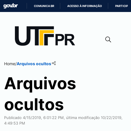
COMUNICA BR
ACESSO À INFORMAÇÃO
PARTICIPE
IR
PARA
O
CONTEÚDO
Home
/
Arquivos ocultos
Arquivos
ocultos
Publicado 4/15/2019, 6:01:22 PM, última modificação 10/22/2019,
4:49:53 PM