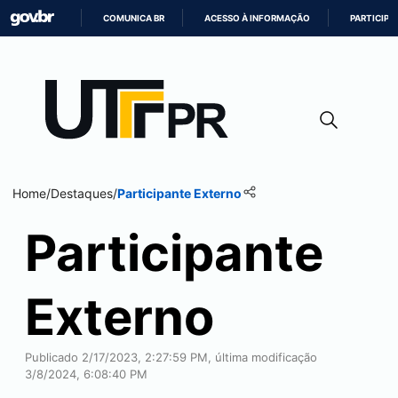
COMUNICA BR
ACESSO À INFORMAÇÃO
PARTICIPE
IR
PARA
O
CONTEÚDO
Home
/
Destaques
/
Participante Externo
Participante
Externo
Publicado 2/17/2023, 2:27:59 PM, última modificação
3/8/2024, 6:08:40 PM