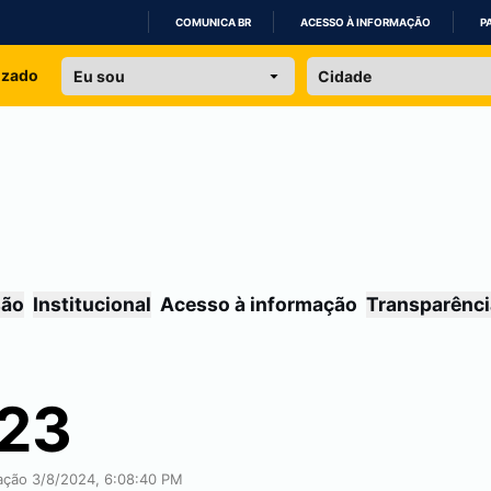
COMUNICA BR
ACESSO À INFORMAÇÃO
P
IR
izado
PARA
O
CONTEÚDO
são
Institucional
Acesso à informação
Transparênci
023
cação 3/8/2024, 6:08:40 PM