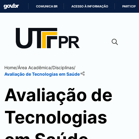
COMUNICA BR
ACESSO À INFORMAÇÃO
PARTICIPE
IR
PARA
O
CONTEÚDO
Home
/
Área Acadêmica
/
Disciplinas
/
Avaliação de Tecnologias em Saúde
Avaliação de
Tecnologias