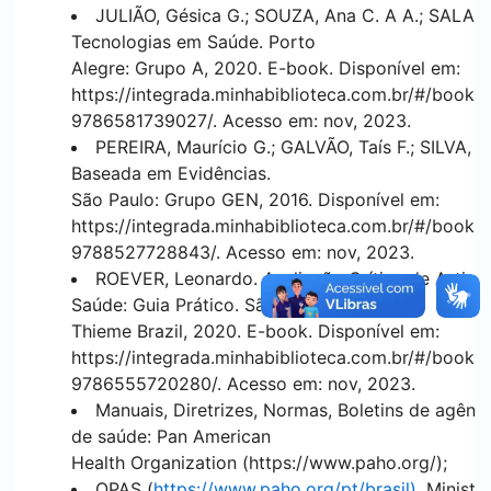
JULIÃO, Gésica G.; SOUZA, Ana C. A A.; SALA, An
Tecnologias em Saúde. Porto
Alegre: Grupo A, 2020. E-book. Disponível em:
https://integrada.minhabiblioteca.com.br/#/books/
9786581739027/.
Acesso em: nov, 2023.
PEREIRA, Maurício G.; GALVÃO, Taís F.; SILVA, 
Baseada em Evidências.
São Paulo: Grupo GEN, 2016. Disponível em:
https://integrada.minhabiblioteca.com.br/#/books/
9788527728843/.
Acesso em: nov, 2023.
ROEVER, Leonardo. Avaliação Crítica de Artigo
Saúde: Guia Prático. São Paulo:
Thieme Brazil, 2020. E-book. Disponível em:
https://integrada.minhabiblioteca.com.br/#/books/
9786555720280/.
Acesso em: nov, 2023.
Manuais, Diretrizes, Normas, Boletins de agênc
de saúde: Pan American
Health Organization (
https://www.paho.org/);
OPAS (
https://www.paho.org/pt/brasil),
Ministé