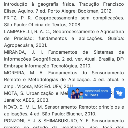
introdução à geografia física. Tradução Francisco
Eliseu Aquino. 7 ed. Porto Alegre: Bookman, 2012.
FRITZ, P. R. Geoprocessamento sem complicações.
São Paulo: Oficina de Textos, 2008.
LAMPARELLI, R. A. C., Geoprocessamento e Agricultura
de Precisão: fundamentos e aplicações. Guaíba:
Agropecuária, 2001.
MIRANDA, J. I. Fundamentos de Sistemas de
Informações Geográficas. 2 ed. ver. Atual. Brasília, DF:
Embrapa Informação Tecnológica, 2010.
MOREIRA, M. A. Fundamentos do Sensoriamento
Remoto e Metodologias de Aplicação. 4 ed. atual. e
ampl. Viçosa, MG: Ed. UFV, 2011.
MOTA, S. Urbanização e Meio Ambiente. 3 ed. Rio de
Janeiro: ABES, 2003.
NOVO, E. M. L. M. Sensoriamento Remoto: princípios e
aplicações. 4 ed. São Paulo: Blucher, 2010.
PONZONI, F. J. & SHIMABUKURO, Y. E. Sensoriamento
remoto no estudo da vegetação. São José dos