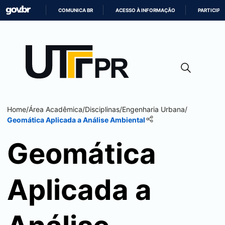
COMUNICA BR
ACESSO À INFORMAÇÃO
PARTICIPE
IR
PARA
O
CONTEÚDO
Home
/
Área Acadêmica
/
Disciplinas
/
Engenharia Urbana
/
Geomática Aplicada a Análise Ambiental
Geomática
Aplicada a