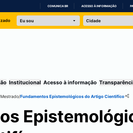
COMUNICA BR
ACESSO À INFORMAÇÃO
P
IR
izado
PARA
O
CONTEÚDO
são
Institucional
Acesso à informação
Transparênci
- Mestrado
/
Fundamentos Epistemológicos do Artigo Cientifíco
s Epistemológi