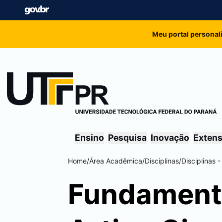
Meu portal personal
Ensino
Pesquisa
Inovação
Exten
Home
/
Área Acadêmica
/
Disciplinas
/
Disciplinas 
Fundamento