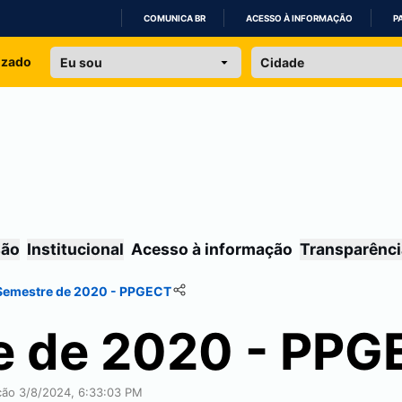
COMUNICA BR
ACESSO À INFORMAÇÃO
P
IR
izado
PARA
O
CONTEÚDO
são
Institucional
Acesso à informação
Transparênci
 Semestre de 2020 - PPGECT
e de 2020 - PP
ação 3/8/2024, 6:33:03 PM