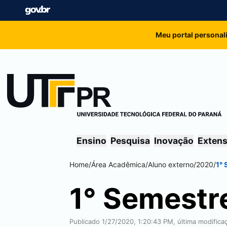
Meu portal personal
Ensino
Pesquisa
Inovação
Exten
Home
/
Área Acadêmica
/
Aluno externo
/
2020
/
1°
1° Semestr
Publicado 1/27/2020, 1:20:43 PM, última modific