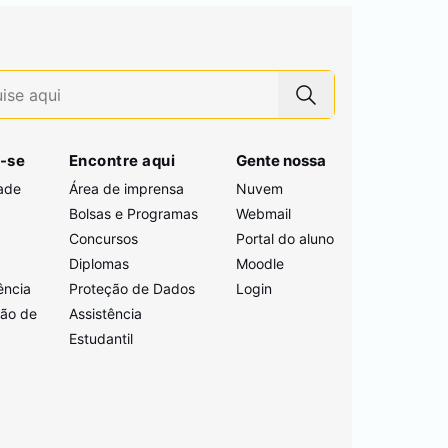
-se
Encontre aqui
Gente nossa
ade
Área de imprensa
Nuvem
Bolsas e Programas
Webmail
Concursos
Portal do aluno
i
Diplomas
Moodle
ência
Proteção de Dados
Login
ção de
Assistência
Estudantil
a