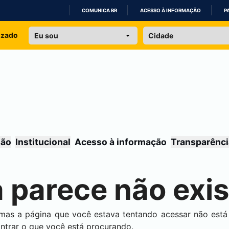
COMUNICA BR
ACESSO À INFORMAÇÃO
P
IR
izado
PARA
O
CONTEÚDO
são
Institucional
Acesso à informação
Transparênci
 parece não exis
 mas a página que você estava tentando acessar não est
ontrar o que você está procurando.