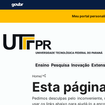
Meu portal personal
Ensino
Pesquisa
Inovação
Exten
Home
/
Esta página
Pedimos desculpas pelo inconveniente,
usar os links abaixo para ajudá-lo a enc