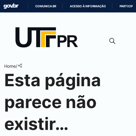
COMUNICA BR
ACESSO À INFORMAÇÃO
PARTICIPE
IR
PARA
O
CONTEÚDO
Home
/
Esta página
parece não
existir…