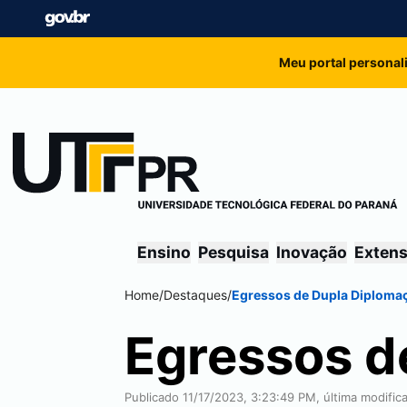
Meu portal personal
Ensino
Pesquisa
Inovação
Exten
Home
/
Destaques
/
Egressos de Dupla Diploma
Egressos d
Publicado 11/17/2023, 3:23:49 PM, última modific