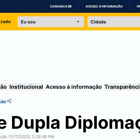
COMUNICA BR
ACESSO À INFORMAÇÃO
P
IR
izado
PARA
O
CONTEÚDO
são
Institucional
Acesso à informação
Transparênci
ção
e Dupla Diploma
ação 11/17/2023, 3:29:48 PM