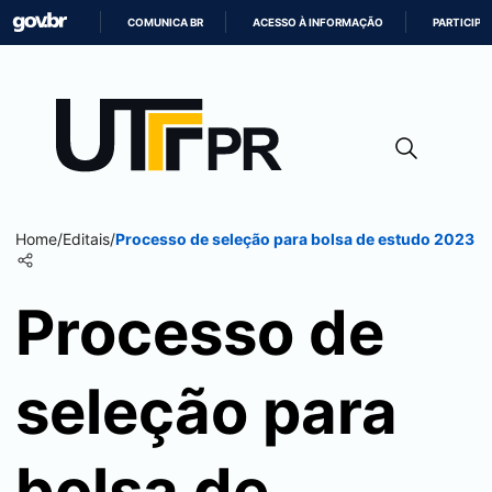
COMUNICA BR
ACESSO À INFORMAÇÃO
PARTICIPE
IR
PARA
O
CONTEÚDO
Home
/
Editais
/
Processo de seleção para bolsa de estudo 2023
Processo de
seleção para
bolsa de