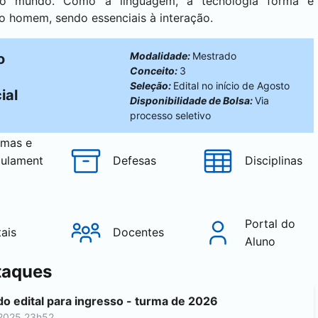
 mundo. Como a linguagem, a tecnologia forma e
o homem, sendo essenciais à interação.
Modalidade:
Mestrado
o
Conceito:
3
Seleção:
Edital no início de Agosto
ial
Disponibilidade de Bolsa:
Via
processo seletivo
mas e
ulament
Defesas
Disciplinas
Portal do
tais
Docentes
Aluno
taques
(abre em nova aba)
do edital para ingresso - turma de 2026
2025 23h52