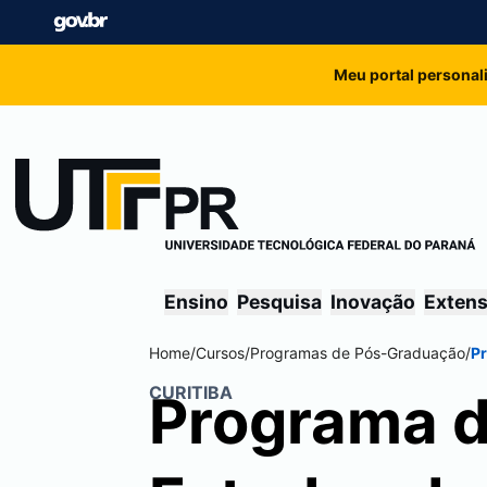
Meu portal personal
Ensino
Pesquisa
Inovação
Exten
Home
/
Cursos
/
Programas de Pós-Graduação
/
P
CURITIBA
Programa 