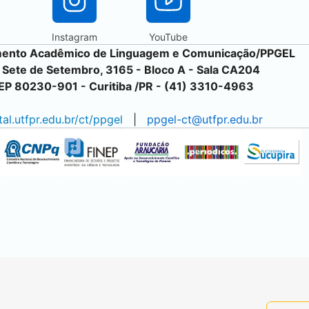
Instagram
YouTube
ento Acadêmico de Linguagem e Comunicação/PPGEL
. Sete de Setembro, 3165 - Bloco A - Sala CA204
EP 80230-901 -
Curitiba
/PR - (41) 3310-4963
tal.utfpr.edu.br/ct/ppgel
|
ppgel-ct@utfpr.edu.br