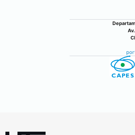
Departam
Av
C
por