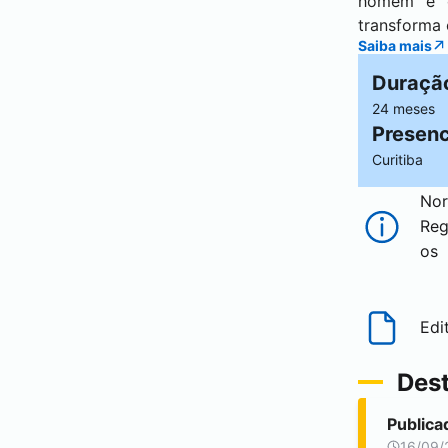
homem e o
transforma 
Saiba mais
Duraçã
24 meses
Presenc
Curitiba
Nor
Reg
os
Edi
Des
Publica
16/09/