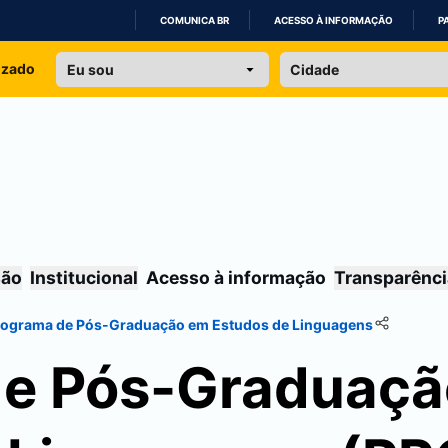
COMUNICA BR
ACESSO À INFORMAÇÃO
P
IR
izado
PARA
O
CONTEÚDO
são
Institucional
Acesso à informação
Transparênci
rograma de Pós-Graduação em Estudos de Linguagens
de Pós-Graduaç