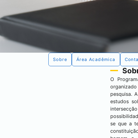
Sobre
Área Acadêmica
Cont
Sobr
O Program
organizad
pesquisa. 
estudos so
intersecçã
possibilida
se que a t
constituiçã