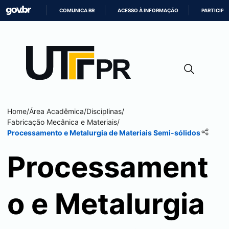
COMUNICA BR
ACESSO À INFORMAÇÃO
PARTICIPE
IR
PARA
O
CONTEÚDO
Home
/
Área Acadêmica
/
Disciplinas
/
Fabricação Mecânica e Materiais
/
Processamento e Metalurgia de Materiais Semi-sólidos
Processament
o e Metalurgia