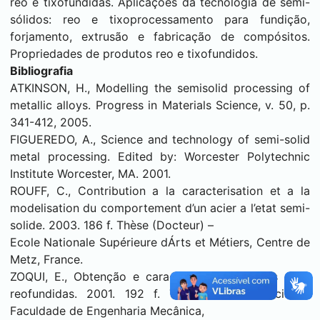
reo e tixofundidas. Aplicações da tecnologia de semi-
sólidos: reo e tixoprocessamento para fundição,
forjamento, extrusão e fabricação de compósitos.
Propriedades de produtos reo e tixofundidos.
Bibliografia
ATKINSON, H., Modelling the semisolid processing of
metallic alloys. Progress in Materials Science, v. 50, p.
341-412, 2005.
FIGUEREDO, A., Science and technology of semi-solid
metal processing. Edited by: Worcester Polytechnic
Institute Worcester, MA. 2001.
ROUFF, C., Contribution a la caracterisation et a la
modelisation du comportement d’un acier a l’etat semi-
solide. 2003. 186 f. Thèse (Docteur) –
Ecole Nationale Supérieure dÁrts et Métiers, Centre de
Metz, France.
ZOQUI, E., Obtenção e caracterização de ligas Al-Si
reofundidas. 2001. 192 f. Tese (Livre-Docência) –
Faculdade de Engenharia Mecânica,