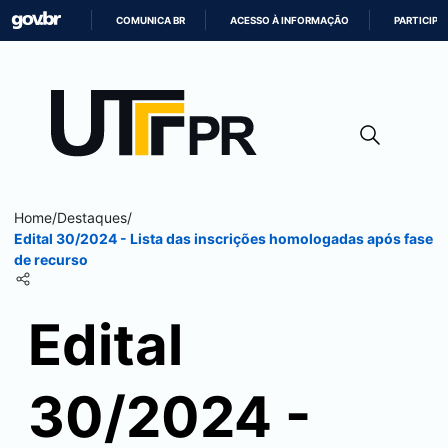
COMUNICA BR
ACESSO À INFORMAÇÃO
PARTICIPE
IR
PARA
O
CONTEÚDO
Home
/
Destaques
/
Edital 30/2024 - Lista das inscrições homologadas após fase
de recurso
Edital
30/2024 -