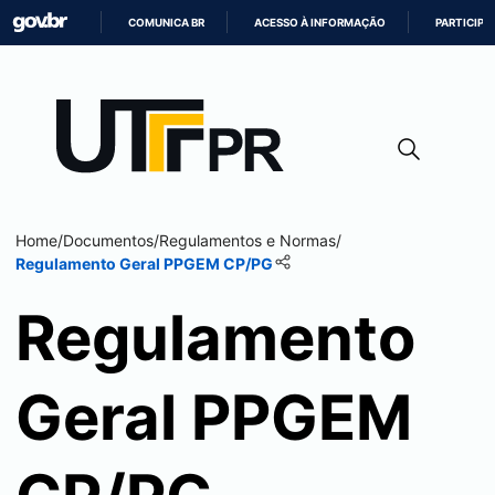
COMUNICA BR
ACESSO À INFORMAÇÃO
PARTICIPE
IR
PARA
O
CONTEÚDO
Home
/
Documentos
/
Regulamentos e Normas
/
Regulamento Geral PPGEM CP/PG
Regulamento
Geral PPGEM