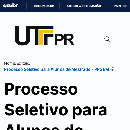
COMUNICA BR
ACESSO À INFORMAÇÃO
PARTICIPE
IR
PARA
O
CONTEÚDO
Home
/
Editais
/
Processo Seletivo para Alunos de Mestrado - PPGEM
Processo
Seletivo para