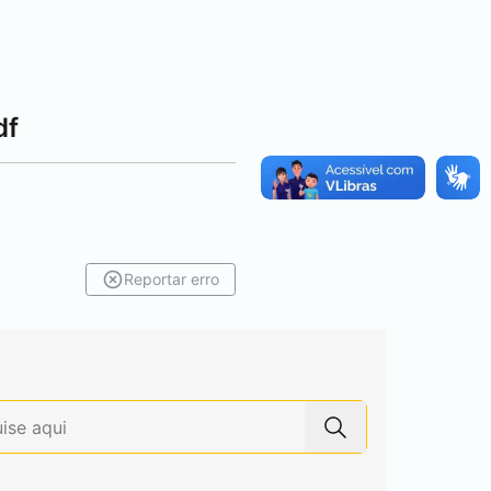
df
Reportar erro