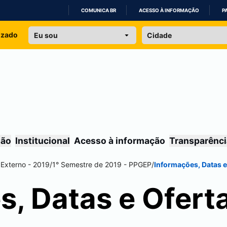
COMUNICA BR
ACESSO À INFORMAÇÃO
P
IR
izado
PARA
O
CONTEÚDO
são
Institucional
Acesso à informação
Transparênci
 Externo - 2019
/
1° Semestre de 2019 - PPGEP
/
Informações, Datas e
s, Datas e Ofert