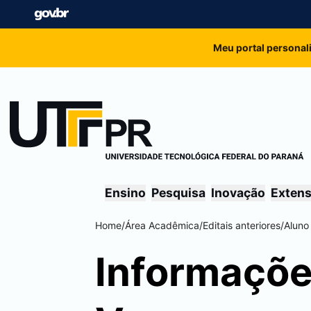
Meu portal personal
Ensino
Pesquisa
Inovação
Exten
Home
/
Área Acadêmica
/
Editais anteriores
/
Aluno
Informaçõe