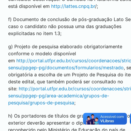
está disponível em
http://lattes.cnpq.br
/;
f) Documento de conclusão de pós-graduação Lato Se
caso o candidato não possua uma das graduações
explicitadas no item 1.3;
g) Projeto de pesquisa elaborado obrigatoriamente
conforme o modelo disponível
em
http://portal.utfpr.edu.br/cursos/coordenacoes/stri
sensu/ppgep-pg/documentos/formularios/mestrado
, s
obrigatória a escolha de um Projeto de Pesquisa do ite
deste edital, que também poderá ser consultado no
site:
http://portal.utfpr.edu.br/cursos/coordenacoes/str
sensu/ppgep-pg/area-academica/grupos-de-
pesquisa/grupos-de-pesquisa
;
h) Os portadores de títulos de graduação plena obtido
exterior deverão apresentar o diploma devidamente
reconhecido pelo Ministério de Educação do país de