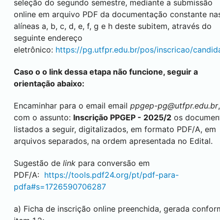
seleção do segundo semestre, mediante a submissão
online em arquivo PDF da documentação constante na
alíneas a, b, c, d, e, f, g e h deste subitem, através do
seguinte endereço
eletrônico:
https://pg.utfpr.edu.br/pos/inscricao/candid
Caso o o link dessa etapa não funcione, seguir a
orientação abaixo:
Encaminhar para o email email
ppgep-pg@utfpr.edu.br
,
com o assunto:
Inscrição PPGEP - 2025/2
os documen
listados a seguir, digitalizados, em formato PDF/A, em
arquivos separados, na ordem apresentada no Edital.
Sugestão de
link
para conversão em
PDF/A:
https://tools.pdf24.org/pt/pdf-para-
pdfa#s=1726590706287
a) Ficha de inscrição online preenchida, gerada confo