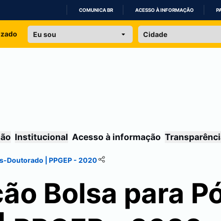
COMUNICA BR
ACESSO À INFORMAÇÃO
P
IR
izado
PARA
O
CONTEÚDO
são
Institucional
Acesso à informação
Transparênci
Pós-Doutorado | PPGEP - 2020
ção Bolsa para P