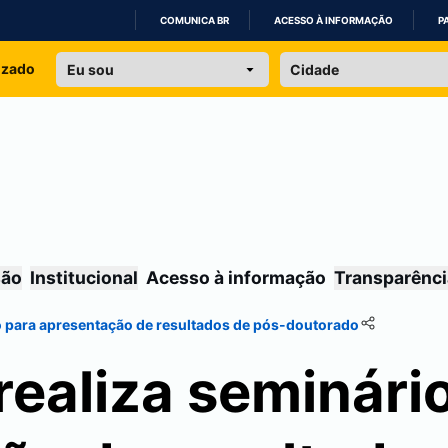
COMUNICA BR
ACESSO À INFORMAÇÃO
P
IR
izado
PARA
O
CONTEÚDO
são
Institucional
Acesso à informação
Transparênci
 para apresentação de resultados de pós-doutorado
ealiza seminário