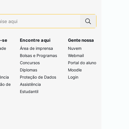
-se
Encontre aqui
Gente nossa
ade
Área de imprensa
Nuvem
Bolsas e Programas
Webmail
Concursos
Portal do aluno
i
Diplomas
Moodle
ência
Proteção de Dados
Login
ção de
Assistência
Estudantil
a