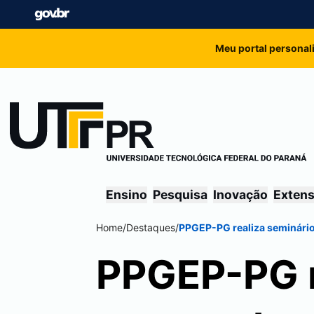
Meu portal personal
Ensino
Pesquisa
Inovação
Exten
Home
/
Destaques
/
PPGEP-PG realiza seminário
PPGEP-PG r