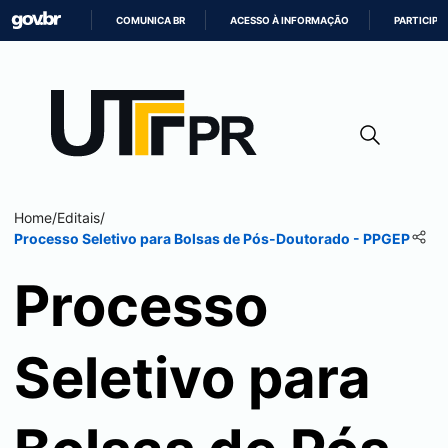
COMUNICA BR
ACESSO À INFORMAÇÃO
PARTICIPE
IR
PARA
O
CONTEÚDO
Home
/
Editais
/
Processo Seletivo para Bolsas de Pós-Doutorado - PPGEP
Processo
Seletivo para